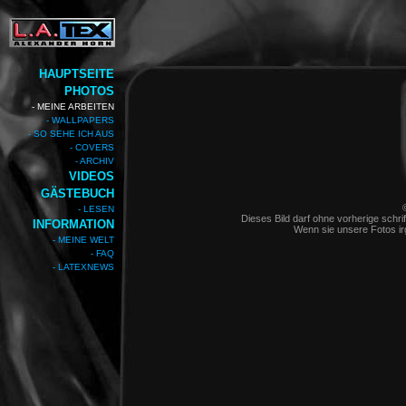
HAUPTSEITE
PHOTOS
- MEINE ARBEITEN
- WALLPAPERS
- SO SEHE ICH AUS
- COVERS
- ARCHIV
VIDEOS
GÄSTEBUCH
- LESEN
Dieses Bild darf ohne vorherige schrif
INFORMATION
Wenn sie unsere Fotos i
- MEINE WELT
- FAQ
- LATEXNEWS